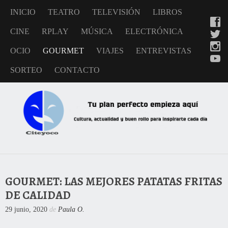
INICIO
TEATRO
TELEVISIÓN
LIBROS
CINE
RPLAY
MÚSICA
ELECTRÓNICA
OCIO
GOURMET
VIAJES
ENTREVISTAS
SORTEO
CONTACTO
GOURMET: LAS MEJORES PATATAS FRITAS
DE CALIDAD
29 junio, 2020
de
Paula O.