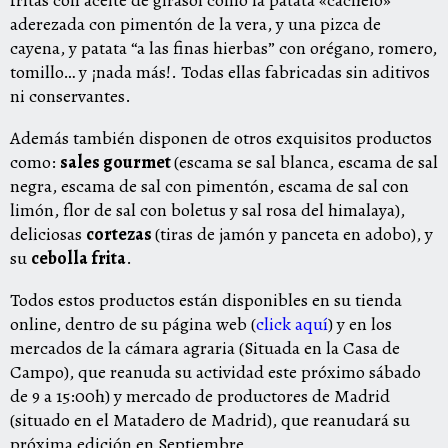
fritas con aceite de girasol como la patata «cachelo»
aderezada con pimentón de la vera, y una pizca de
cayena, y patata “a las finas hierbas” con orégano, romero,
tomillo… y ¡nada más!. Todas ellas fabricadas sin aditivos
ni conservantes.
Además también disponen de otros exquisitos productos
como:
sales gourmet
(escama se sal blanca, escama de sal
negra, escama de sal con pimentón, escama de sal con
limón, flor de sal con boletus y sal rosa del himalaya),
deliciosas
cortezas
(tiras de jamón y panceta en adobo), y
su
cebolla frita
.
Todos estos productos están disponibles en su tienda
online, dentro de su página web (
click aquí
) y en los
mercados de la cámara agraria (Situada en la Casa de
Campo), que reanuda su actividad este próximo sábado
de 9 a 15:00h) y mercado de productores de Madrid
(situado en el Matadero de Madrid), que reanudará su
próxima edición en Septiembre.