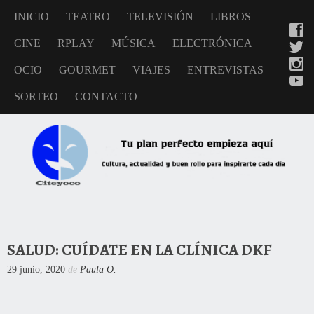
INICIO
TEATRO
TELEVISIÓN
LIBROS
CINE
RPLAY
MÚSICA
ELECTRÓNICA
OCIO
GOURMET
VIAJES
ENTREVISTAS
SORTEO
CONTACTO
SALUD: CUÍDATE EN LA CLÍNICA DKF
29 junio, 2020
de
Paula O.