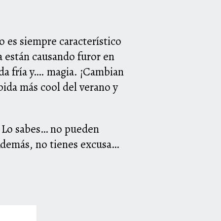
mo es siempre característico
ya están causando furor en
ida fría y…. magia. ¡Cambian
bida más cool del verano y
s. Lo sabes… no pueden
 Además, no tienes excusa…