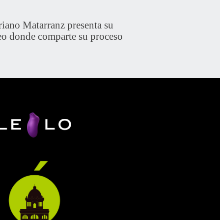
riano Matarranz presenta su
eo donde comparte su proceso