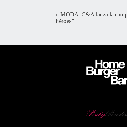
«
MODA: C&A lanza la camp
héroes”