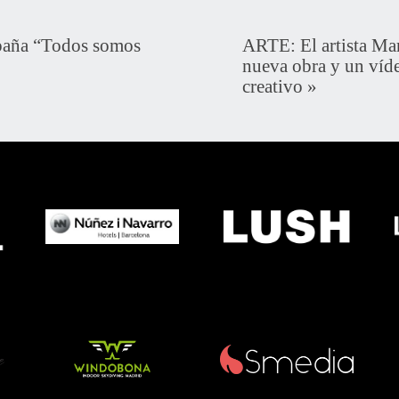
aña “Todos somos
ARTE: El artista Ma
nueva obra y un víd
creativo
»