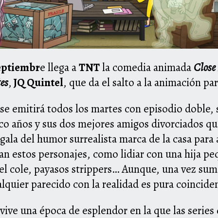
eptiembr
e llega a
TNT
la comedia animada
Close
tes
,
JQ Quintel
, que da el salto a la animación pa
se emitirá todos los martes con episodio doble, 
nco años y sus dos mejores amigos divorciados qu
gala del humor surrealista marca de la casa para 
tan estos personajes, como lidiar con una hija p
 el cole, payasos strippers… Aunque, una vez sum
lquier parecido con la realidad es pura coincide
vive una época de esplendor en la que las series 