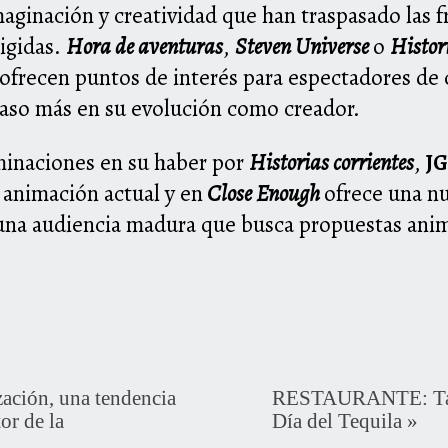
ginación y creatividad que han traspasado las fr
rigidas.
Hora de aventuras
,
Steven Universe
o
Histori
 ofrecen puntos de interés para espectadores de
aso más en su evolución como creador.
inaciones en su haber por
Historias corrientes
,
JG
 animación actual y en
Close Enough
ofrece una n
una audiencia madura que busca propuestas anim
ción, una tendencia
RESTAURANTE: Taco
or de la
Día del Tequila
»