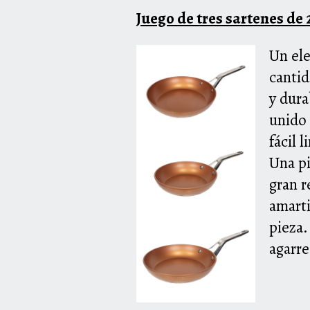
Juego de tres sartenes d
Un ele
cantid
y dura
unido 
fácil 
Una pi
gran r
amarti
pieza.
agarre