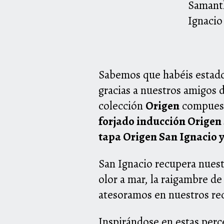
Samanth
Ignacio
Sabemos que habéis estad
gracias a nuestros amigos 
colección
Origen
compuest
forjado inducción Origen
tapa Origen San Ignacio 
San Ignacio
recupera nuestr
olor a mar, la raigambre de 
atesoramos en nuestros re
Inspirándose en estas perce