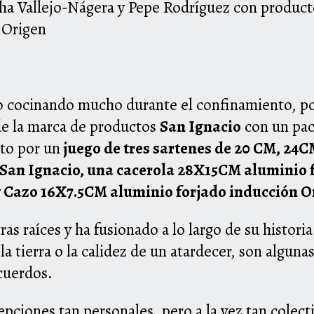
a Vallejo-Nágera y Pepe Rodríguez con product
 Origen
o cocinando mucho durante el confinamiento, p
de la marca de productos
San Ignacio
con un pac
o por un
juego de tres sartenes de 20 CM, 24
 San Ignacio, una cacerola 28X15CM aluminio 
y Cazo 16X7.5CM aluminio forjado inducción O
as raíces y ha fusionado a lo largo de su historia
la tierra o la calidez de un atardecer, son alguna
cuerdos.
pciones tan personales, pero a la vez tan colectiv