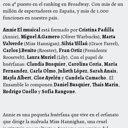
con 4º puesto en el ranking en Broadway. Con más de un
millón de espectadores en España, y más de 1.000
funciones en nuestro país.
Annie El musical
está formado por
Cristina Padilla
(Annie),
Miguel A.Gamero
(Oliver Warbucks),
Marta
Valverde
(Miss Hannigan),
Silvia Villaú
(Grace Farrel),
Carlos J.Benito
(Rooster),
Fran Ortiz
(Presidente
Roosevelt),
Laura Muriel
(Lily). Con el papel de
huérfanas:
Claudia Busquier
,
Carolina Coria
,
María
Fernandez
,
Carla Olmo
,
Julieth López
,
Sarah Anais
,
Mayla Albert
,
Cloe Ayelén
y
Candela Camacho
. El
Ensamble lo componen
Daniel Busquier
,
Thais Marin
,
Rodrigo Cuello
y
Sofía Rangone
.
Annie es una pequeña huérfana que vive en el orfanato
que dirige la malvada Miss Hannighan, una cruel