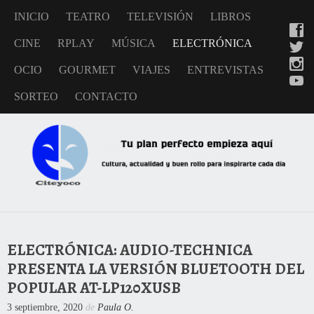
INICIO
TEATRO
TELEVISIÓN
LIBROS
CINE
RPLAY
MÚSICA
ELECTRÓNICA
OCIO
GOURMET
VIAJES
ENTREVISTAS
SORTEO
CONTACTO
ELECTRÓNICA: AUDIO-TECHNICA
PRESENTA LA VERSIÓN BLUETOOTH DEL
POPULAR AT-LP120XUSB
3 septiembre, 2020
de
Paula O.