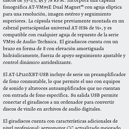
discos de 33-1/3, 45 y 78 RPM. Incorpora una cápsula
fonográfica AT-VM95E Dual Magnet™ con aguja elíptica
para una resolución, imagen estéreo y seguimiento
superiores. La cápsula viene previamente montada en un
cabezal portacápsulas universal AT-HS6 de ½», y es
compatible con cualquier aguja de repuesto de la serie
VM95 de Audio-Technica. El giradiscos cuenta con un
brazo en forma de S con elevación amortiguada
hidráulicamente, fuerza de apoyo seguimiento ajustable y
control dinámico antideslizante.
El AT-LP120XBT-USB incluye de serie un preamplificador
de fono conmutable, lo que permite el uso con equipos
de sonido y altavoces autoamplificados que no cuentan
con entrada de fono específica. Su salida USB permite
conectar el giradiscos a un ordenador para convertir
discos de vinilo en archivos de audio digitales.
El giradiscos cuenta con características adicionales de
nivel profesional: servomotor CC actualizado mejorado