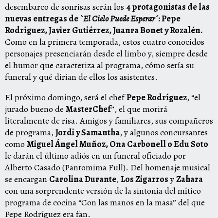
desembarco de sonrisas serán los
4 protagonistas de las
nuevas entregas de
`El Cielo Puede Esperar´
: Pepe
Rodríguez, Javier Gutiérrez, Juanra Bonet y Rozalén.
Como en la primera temporada, estos cuatro conocidos
personajes presenciarán desde el limbo y, siempre desde
el humor que caracteriza al programa, cómo sería su
funeral y qué dirían de ellos los asistentes.
El próximo domingo, será el chef
Pepe Rodríguez
, “el
jurado bueno de
MasterChef
”, el que morirá
literalmente de risa. Amigos y familiares, sus compañeros
de programa,
Jordi y Samantha
, y algunos concursantes
como
Miguel Ángel Muñoz, Ona Carbonell o Edu Soto
le darán el último adiós en un funeral oficiado por
Alberto Casado (Pantomima Full). Del homenaje musical
se encargan
Carolina Durante
,
Los Zigarros
y
Zahara
con una sorprendente versión de la sintonía del mítico
programa de cocina “Con las manos en la masa” del que
Pepe Rodríguez era fan.