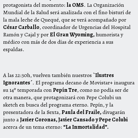
protagonista del momento:
la OMS
. La Organización
Mundial de la Salud será analizada con el fino bisturí de
la mala leche de Quequé, que se verá acompañado por
César Carballo
, coordinador de Urgencias del Hospital
Ramón y Cajal y por
El Gran Wyoming,
humorista y
médico con más de dos días de experiencia a sus
espaldas.
A las 22:30h, vuelven también nuestros
`Ilustres
Ignorantes´
. El programa decano de Movistar+ inaugura
su 14º temporada con
Pepín Tre
, como no podía ser de
otra manera, que protagonizará con Pepe Colubi un
sketch en busca del programa eterno. Pepín, y la
presentadora de la Sexta,
Paula del Fraile,
divagarán
junto a
Javier Coronas, Javier Cansado y Pepe Colubi
acerca de un tema eterno:
“La Inmortalidad”.