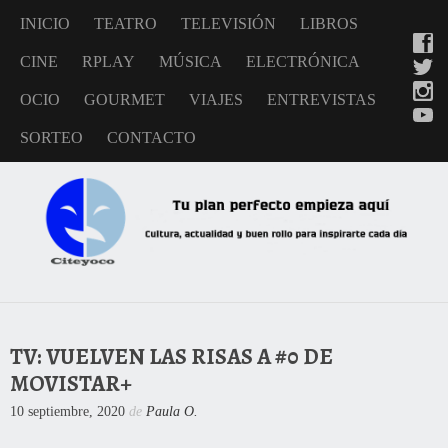
INICIO
TEATRO
TELEVISIÓN
LIBROS
CINE
RPLAY
MÚSICA
ELECTRÓNICA
OCIO
GOURMET
VIAJES
ENTREVISTAS
SORTEO
CONTACTO
TV: VUELVEN LAS RISAS A #0 DE
MOVISTAR+
10 septiembre, 2020
de
Paula O.