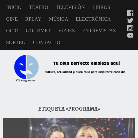
INICIO
TEATRO
TELEVISIÓN
LIBROS
CINE
RPLAY
MÚSICA
ELECTRÓNICA
OCIO
GOURMET
VIAJES
ENTREVISTAS
SORTEO
CONTACTO
ETIQUETA «PROGRAMA»