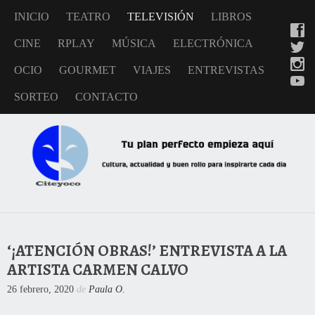
INICIO
TEATRO
TELEVISIÓN
LIBROS
CINE
RPLAY
MÚSICA
ELECTRÓNICA
OCIO
GOURMET
VIAJES
ENTREVISTAS
SORTEO
CONTACTO
‘¡ATENCIÓN OBRAS!’ ENTREVISTA A LA
ARTISTA CARMEN CALVO
26 febrero, 2020
de
Paula O.