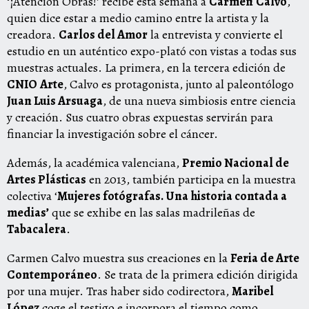
‘¡Atención Obras!’
recibe esta semana a
Carmen
Calvo
,
quien dice estar a medio camino entre la artista y la
creadora.
Carlos del Amor
la entrevista y convierte el
estudio en un auténtico expo-plató con vistas a todas sus
muestras actuales. La primera, en la tercera edición de
CNIO
Arte
, Calvo es protagonista, junto al paleontólogo
Juan Luis Arsuaga
, de una nueva simbiosis entre ciencia
y creación. Sus cuatro obras expuestas servirán para
financiar la investigación sobre el cáncer.
Además, la académica valenciana,
Premio Nacional de
Artes Plásticas
en 2013, también participa en la muestra
colectiva ‘
Mujeres fotógrafas. Una historia contada a
medias’
que se exhibe en las salas madrileñas de
Tabacalera
.
Carmen Calvo muestra sus creaciones en la
Feria de Arte
Contemporáneo
. Se trata de la primera edición dirigida
por una mujer. Tras haber sido codirectora,
Maribel
López
coge el testigo e incorpora el tiempo como