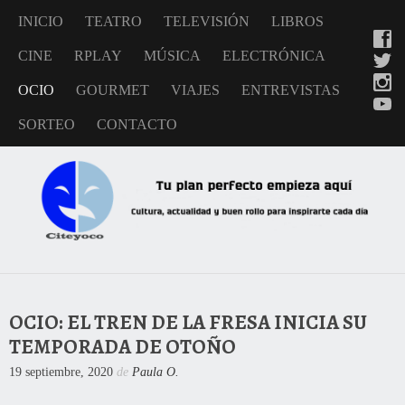
INICIO
TEATRO
TELEVISIÓN
LIBROS
CINE
RPLAY
MÚSICA
ELECTRÓNICA
OCIO
GOURMET
VIAJES
ENTREVISTAS
SORTEO
CONTACTO
OCIO: EL TREN DE LA FRESA INICIA SU
TEMPORADA DE OTOÑO
19 septiembre, 2020
de
Paula O.