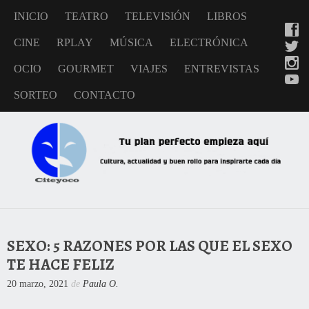
INICIO
TEATRO
TELEVISIÓN
LIBROS
CINE
RPLAY
MÚSICA
ELECTRÓNICA
OCIO
GOURMET
VIAJES
ENTREVISTAS
SORTEO
CONTACTO
SEXO: 5 RAZONES POR LAS QUE EL SEXO
TE HACE FELIZ
20 marzo, 2021
de
Paula O.