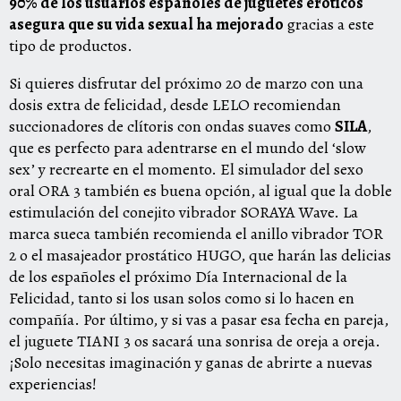
90% de los usuarios españoles de juguetes eróticos
asegura que su vida sexual ha mejorado
gracias a este
tipo de productos.
Si quieres disfrutar del próximo 20 de marzo con una
dosis extra de felicidad, desde LELO recomiendan
succionadores de clítoris con ondas suaves como
SILA
,
que es perfecto para adentrarse en el mundo del ‘slow
sex’ y recrearte en el momento. El simulador del sexo
oral
ORA 3
también es buena opción, al igual que la doble
estimulación del conejito vibrador
SORAYA Wave
. La
marca sueca también recomienda el anillo vibrador
TOR
2
o el masajeador prostático
HUGO
, que harán las delicias
de los españoles el próximo Día Internacional de la
Felicidad, tanto si los usan solos como si lo hacen en
compañía. Por último, y si vas a pasar esa fecha en pareja,
el juguete
TIANI 3
os sacará una sonrisa de oreja a oreja.
¡Solo necesitas imaginación y ganas de abrirte a nuevas
experiencias!