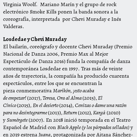
Virginia Woolf. Mariano Marín y el grupo de rock
electrónico Smoke Kills ponen la banda sonora a la
coreografía, interpretada por Chevi Muraday e Inés
Valderas.
Losdedae y Chevi Muraday
El bailarín, coreógrafo y docente Chevi Muraday (Premio
Nacional de Danza 2006, Premio Max al Mejor
Espectáculo de Danza 2016) funda la compañía de danza
contemporánea Losdedae en 1997. Tras más de veinte
años de trayectoria, la compañía ha producido cuarenta
espectáculos, entre los que se encuentran la
pieza conmemorativa
Marikón, ¡esto acaba
de empezar!
(2017),
Teresa, Ora al Alma
(2015),
El
Cínico
(2015),
En el desierto
(2014),
Cenizas o dame una razón
para no desintegrarme
(2013),
Return
(2012)
, Kargá
(2010)
y
Sumérgete
(2007). En 2018 inició temporada en el Teatro
Español de Madrid con
Black Apple (y los párpados sellados)
y
en 2019 estrena
Juana
, protagonizada por Aitana Sánchez-