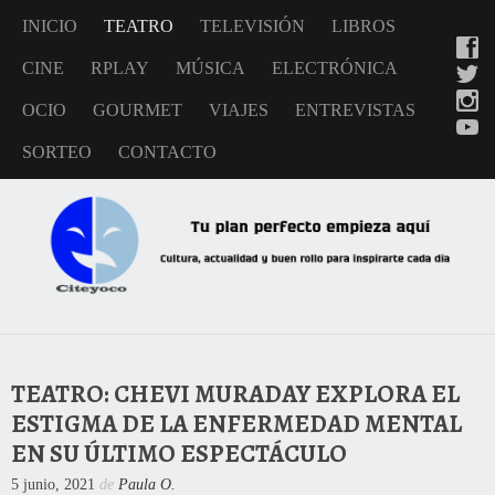
INICIO
TEATRO
TELEVISIÓN
LIBROS
CINE
RPLAY
MÚSICA
ELECTRÓNICA
OCIO
GOURMET
VIAJES
ENTREVISTAS
SORTEO
CONTACTO
TEATRO: CHEVI MURADAY EXPLORA EL
ESTIGMA DE LA ENFERMEDAD MENTAL
EN SU ÚLTIMO ESPECTÁCULO
5 junio, 2021
de
Paula O.