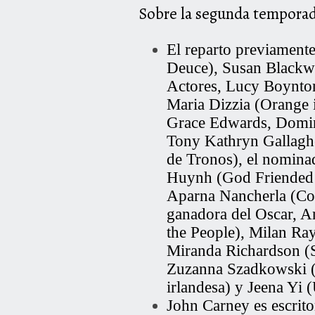
Sobre la segunda tempora
El reparto previament
Deuce),
Susan Blackw
Actores,
Lucy Boynto
Maria Dizzia
(Orange i
Grace Edwards
,
Domin
Tony
Kathryn Gallagh
de Tronos), el nomina
Huynh
(God Friended 
Aparna Nancherla
(Co
ganadora del Oscar,
A
the People),
Milan Ra
Miranda Richardson
(S
Zuzanna Szadkowski
(
irlandesa) y
Jeena Yi
(
John Carney es escritor