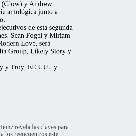
z (Glow) y Andrew
ie antológica junto a
io.
ecutivos de esta segunda
mes. Sean Fogel y Miriam
 Modern Love, será
dia Group, Likely Story y
y y Troy, EE.UU., y
z revela las claves para
a los reencuentros este