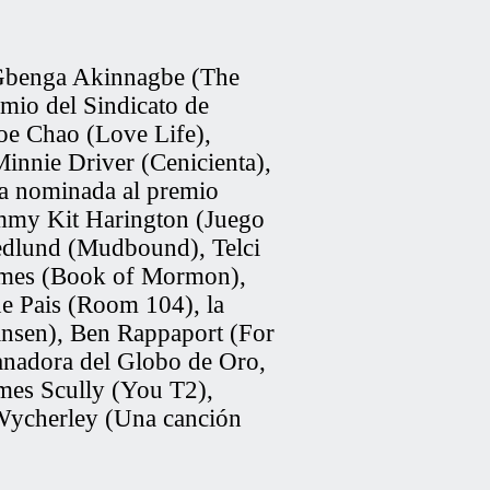
benga Akinnagbe
(The
mio del Sindicato de
oe Chao
(Love Life),
Minnie Driver
(Cenicienta),
la nominada al premio
 Emmy
Kit Harington
(Juego
edlund
(Mudbound),
Telci
ames
(Book of Mormon),
e Pais
(Room 104), la
nsen),
Ben Rappaport
(For
nadora del Globo de Oro,
mes Scully
(You T2),
ycherley
(Una canción