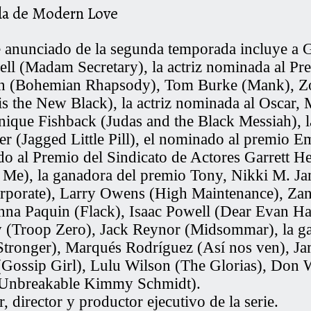
da de Modern Love
e anunciado de la segunda temporada incluye a
G
ell
(Madam Secretary), la actriz nominada al Pre
n
(Bohemian Rhapsody),
Tom Burke
(Mank),
Z
s the New Black), la actriz nominada al Oscar,
ique Fishback
(Judas and the Black Messiah), 
er
(Jagged Little Pill), el nominado al premio
do al Premio del Sindicato de Actores
Garrett H
Me), la ganadora del premio Tony,
Nikki M. J
rporate),
Larry Owens
(High Maintenance),
Zan
nna Paquin
(Flack),
Isaac Powell
(Dear Evan Ha
y
(Troop Zero),
Jack Reynor
(Midsommar), la ga
tronger),
Marqués Rodríguez
(Así nos ven),
Ja
Gossip Girl),
Lulu Wilson
(The Glorias),
Don W
Unbreakable Kimmy Schmidt).
, director y productor ejecutivo de la serie.