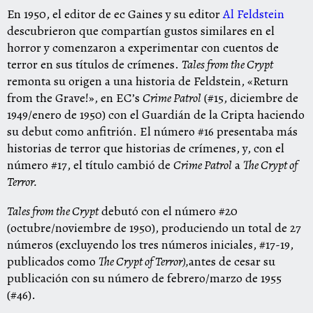
‎En 1950, el editor de ec Gaines y su editor ‎
‎Al Feldstein‎
descubrieron que compartían gustos similares en el
horror y comenzaron a experimentar con cuentos de
terror en sus títulos de crímenes. ‎
‎Tales from the Crypt‎
remonta su origen a una historia de Feldstein, «Return
from the Grave!», en EC’s ‎
‎Crime Patrol‎
‎ (#15, diciembre de
1949/enero de 1950) con el Guardián de la Cripta haciendo
su debut como anfitrión. El número #16 presentaba más
historias de terror que historias de crímenes, y, con el
número #17, el título cambió de ‎
‎Crime Patrol‎
‎ a ‎
‎The Crypt of
Terror.‎
‎Tales from the Crypt‎
‎ debutó con el número #20
(octubre/noviembre de 1950), produciendo un total de 27
números (excluyendo los tres números iniciales, #17-19,
publicados como ‎
‎The Crypt of Terror),‎
‎antes de cesar su
publicación con su número de febrero/marzo de 1955
(#46).‎