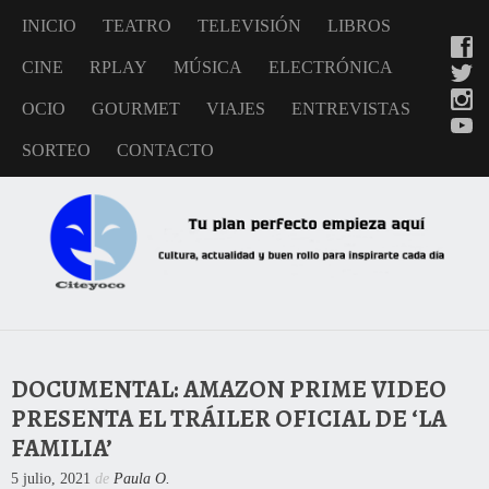
INICIO
TEATRO
TELEVISIÓN
LIBROS
CINE
RPLAY
MÚSICA
ELECTRÓNICA
OCIO
GOURMET
VIAJES
ENTREVISTAS
SORTEO
CONTACTO
DOCUMENTAL: AMAZON PRIME VIDEO
PRESENTA EL TRÁILER OFICIAL DE ‘LA
FAMILIA’
5 julio, 2021
de
Paula O.