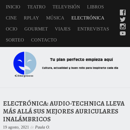
INICIO
TEATRO
TELEVISIÓN
LIBROS
CINE
RPLAY
MÚSICA
ELECTRÓNICA
OCIO
GOURMET
VIAJES
ENTREVISTAS
SORTEO
CONTACTO
ELECTRÓNICA: AUDIO-TECHNICA LLEVA
MÁS ALLÁ SUS MEJORES AURICULARES
INALÁMBRICOS
19 agosto, 2021
de
Paula O.