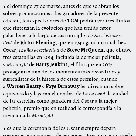
Y el domingo 27 de marzo, antes de que se abran los
sobres y conozcamos a los ganadores de la presente
edición, los espectadores de
TCM
podrán ver tres títulos
que sintetizan la evolución que han tenido estos
galardones a lo largo de casi un siglo:
Lo que el viento se
llevó
de
Victor Fleming
, que en 1940 ganó un total diez
Oscar;
12 años de esclavitud
de
Steve McQueen
, que obtuvo
tres estatuillas en 2014, incluida la de mejor película,
y
Moonlight
de
Barry Jenkins
, el film que en 2017
protagonizó uno de los momentos más recordados y
surrealistas de la historia de estos premios, cuando
a
Warren Beatty
y
Faye Dunaway
les dieron un sobre
equivocado y leyeron el nombre de
La La Land
, la ciudad
de las estrellas como ganadora del Oscar a la mejor
película, premio que en realidad le correspondía a la
mencionada
Moonlight
.
Y es que la ceremonia de los Oscar siempre depara
sorpresas, emociones y decepciones. Pero una cosa queda