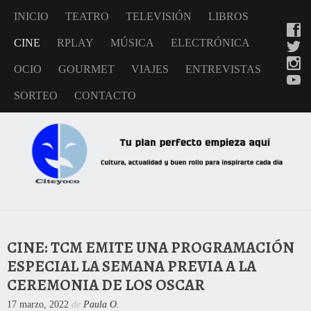
INICIO
TEATRO
TELEVISIÓN
LIBROS
CINE
RPLAY
MÚSICA
ELECTRÓNICA
OCIO
GOURMET
VIAJES
ENTREVISTAS
SORTEO
CONTACTO
CINE: TCM EMITE UNA PROGRAMACIÓN
ESPECIAL LA SEMANA PREVIA A LA
CEREMONIA DE LOS OSCAR
17 marzo, 2022
de
Paula O.