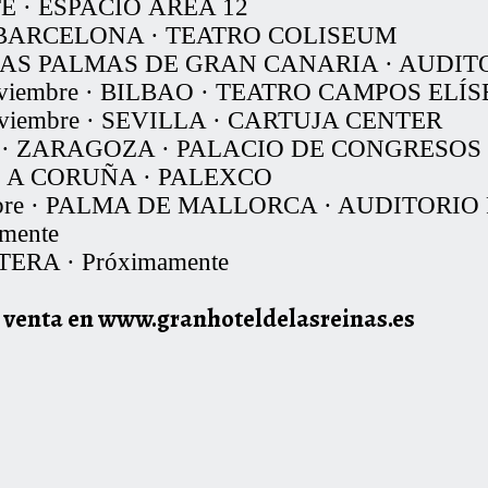
TE · ESPACIO ÁREA 12
re · BARCELONA · TEATRO COLISEUM
e · LAS PALMAS DE GRAN CANARIA · AUD
 noviembre · BILBAO · TEATRO CAMPOS ELÍ
 noviembre · SEVILLA · CARTUJA CENTER
bre · ZARAGOZA · PALACIO DE CONGRESOS
re · A CORUÑA · PALEXCO
ciembre · PALMA DE MALLORCA · AUDITO
mente
ERA · Próximamente
a venta en
www.granhoteldelasreinas.es