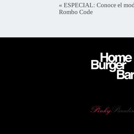
«
ESPECIAL: Conoce el modo
Rombo Code