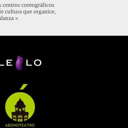
entros coreográficos
de cultura que organice,
 danza
»