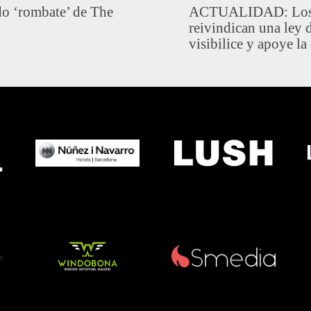
 ‘rombate’ de The
ACTUALIDAD: Los c
reivindican una ley 
visibilice y apoye la