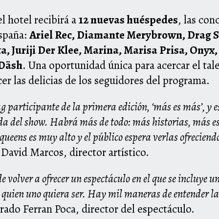
el
hotel
recibirá a
12 nuevas huéspedes
, las con
spaña:
Ariel Rec, Diamante Merybrown, Drag Se
a, Juriji Der Klee, Marina, Marisa Prisa, Onyx
 Däsh
. Una oportunidad única para acercar el tal
er las delicias de los seguidores del programa.
 participante de la primera edición, ‘más es más’, y e
da del show. Habrá más de todo: más historias, más e
 queens es muy alto y el público espera verlas ofreciend
avid Marcos, director artístico.
volver a ofrecer un espectáculo en el que se incluye u
 quien uno quiera ser. Hay mil maneras de entender la v
rado Ferran Poca, director del espectáculo.