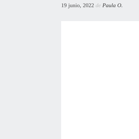
19 junio, 2022
de
Paula O.