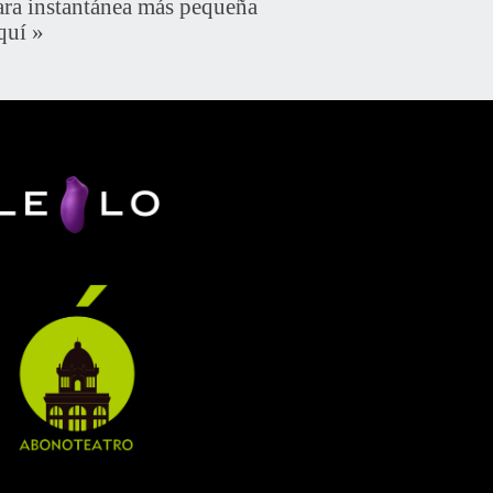
a instantánea más pequeña
quí
»