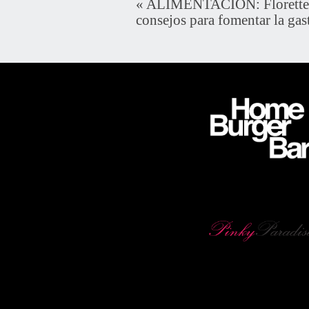
«
ALIMENTACIÓN: Florette 
consejos para fomentar la gas