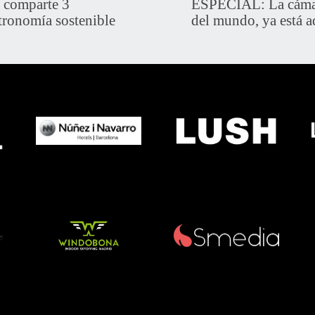
comparte 3
ESPECIAL: La cámar
tronomía sostenible
del mundo, ya está a