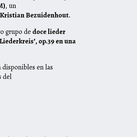
M)
, un
Kristian Bezuidenhout
.
ivo grupo de
doce lieder
‘Liederkreis’, op.39 en una
n disponibles en las
s del