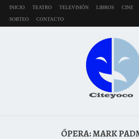
INICIO
TEATRO
TELEVISIÓN
LIBROS
CINE
SORTEO
CONTACTO
ÓPERA: MARK PADM