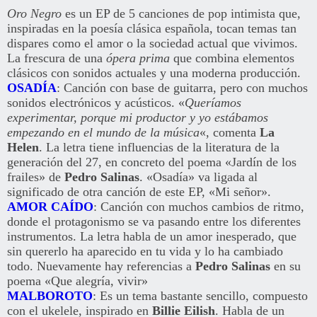
Oro Negro
es un EP de 5 canciones de pop intimista que,
inspiradas en la poesía clásica española, tocan temas tan
dispares como el amor o la sociedad actual que vivimos.
La frescura de una
ópera prima
que combina elementos
clásicos con sonidos actuales y una moderna producción.
OSADÍA
: Canción con base de guitarra, pero con muchos
sonidos electrónicos y acústicos. «
Queríamos
experimentar, porque mi productor y yo estábamos
empezando en el mundo de la música
«, comenta
La
Helen
. La letra tiene influencias de la literatura de la
generación del 27, en concreto del poema «Jardín de los
frailes» de
Pedro Salinas
. «Osadía» va ligada al
significado de otra canción de este EP, «Mi señor».
AMOR CAÍDO
: Canción con muchos cambios de ritmo,
donde el protagonismo se va pasando entre los diferentes
instrumentos. La letra habla de un amor inesperado, que
sin quererlo ha aparecido en tu vida y lo ha cambiado
todo. Nuevamente hay referencias a
Pedro Salinas
en su
poema «Que alegría, vivir»
MALBOROTO
: Es un tema bastante sencillo, compuesto
con el ukelele, inspirado en
Billie Eilish
. Habla de un