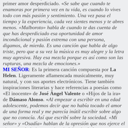
primer amor desperdiciado. «
Se sabe que cuando te
enamoras por primera vez en tu vida, es cuando lo vives
todo con más pasión y sentimiento. Una vez pasa el
tiempo y la experiencia, cada vez sientes menos y te abres
menos. «Malboroto» habla de cuando te das cuenta de
que has desperdiciado esa oportunidad de amor
incondicional y pasión extrema con una persona,
digamos, de mierda. Es una canción que habla de algo
triste, pero que a su vez la música es muy alegre y la letra
muy agresiva. Hay esa mezcla porque es así como son las
rupturas, una mezcla de emociones
.»
MI SEÑOR
: Es la primera canción compuesta por
La
Helen
. Ligeramente aflamencada musicalmente, muy
natural, y con sus aportes electrónicos. Tiene también
inspiraciones literarias y hace referencias a poesías como
«El inocente» de
José Ángel Valente
o «Hijos de la ira»
de
Dámaso Alonso
. «
Al empezar a escribir en una edad
adolescente, podemos decir que no había tocado el amor
de una forma real y me parecía inútil escribir sobre algo
que no conocía. Así que escribí sobre la sociedad. «Mi
señor» y «Osadía» hablan de la opresión que nos ejerce el