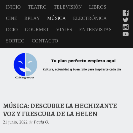
INICIO
TEATRO
TELEVISIÓN
LIBROS
CINE
RPLAY
MÚSICA
ELECTRÓNICA
OCIO
GOURMET
VIAJES
ENTREVISTAS
SORTEO
CONTACTO
MÚSICA: DESCUBRE LA HECHIZANTE
VOZ Y FRESCURA DE LA HELEN
21 junio, 2022
de
Paula O.