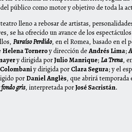
 del público como motor y objetivo de toda la ac
iteatro lleno a rebosar de artistas, personalidad
s, se ha ofrecido un avance de los espectáculos
llos,
Paraíso Perdido
, en el Romea, basado en el 
e
Helena Tornero
y dirección de
Andrés Lima
;
A
mayer
y dirigida por
Julio Manrique
;
La Trena
, e
a Colombani
y dirigida por
Clara Segura
; y el e
rigido por
Daniel Anglès
, que abrirá temporada 
 fondo gris
, interpretada por
José Sacristán
.