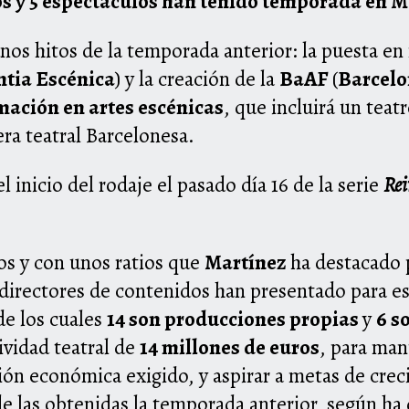
los y 5 espectáculos han tenido temporada en 
os hitos de la temporada anterior: la puesta en
ntia Escénica
) y la creación de la
BaAF
(
Barcelo
mación en artes escénicas
, que incluirá un teat
era teatral Barcelonesa.
 inicio del rodaje el pasado día 16 de la serie
Re
os y con unos ratios que
Martínez
ha destacado 
 directores de contenidos han presentado para es
de los cuales
14 son producciones propias
y
6 s
ividad teatral de
14 millones de euros
, para man
sión económica exigido, y aspirar a metas de crec
 las obtenidas la temporada anterior, según ha