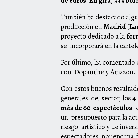
de euros. En gira, 333 bo
También ha destacado algun
producción en
Madrid
(
La
proyecto dedicado a la
for
se incorporará en la cartel
Por último, ha comentado el
con Dopamine y Amazon.
Con estos buenos resultad
generales del sector, los 4
más de 60 espectáculos
-
un presupuesto para la act
riesgo artístico y de inver
espectadores por encima de