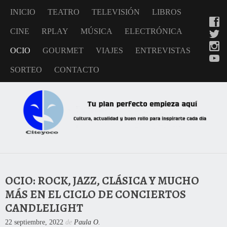
INICIO
TEATRO
TELEVISIÓN
LIBROS
CINE
RPLAY
MÚSICA
ELECTRÓNICA
OCIO
GOURMET
VIAJES
ENTREVISTAS
SORTEO
CONTACTO
OCIO: ROCK, JAZZ, CLÁSICA Y MUCHO
MÁS EN EL CICLO DE CONCIERTOS
CANDLELIGHT
22 septiembre, 2022
de
Paula O.