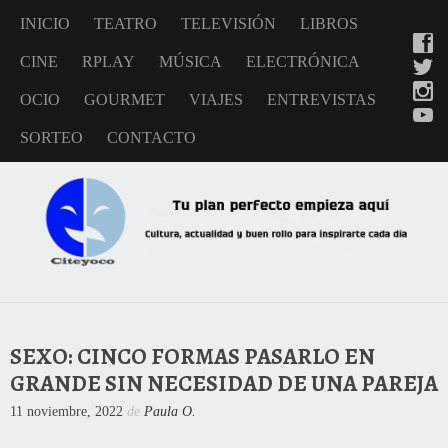
INICIO
TEATRO
TELEVISIÓN
LIBROS
CINE
RPLAY
MÚSICA
ELECTRÓNICA
OCIO
GOURMET
VIAJES
ENTREVISTAS
SORTEO
CONTACTO
SEXO: CINCO FORMAS PASARLO EN
GRANDE SIN NECESIDAD DE UNA PAREJA
11 noviembre, 2022
de
Paula O.