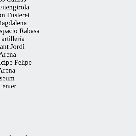
Fuengirola
on Fusteret
Magdalena
espacio Rabasa
rtillería
ant Jordi
 Arena
cipe Felipe
 Arena
iseum
Center