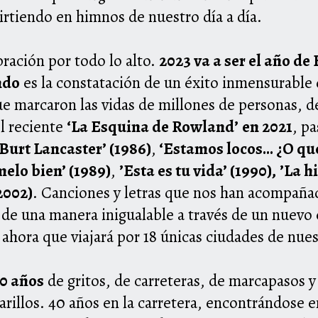
rtiendo en himnos de nuestro día a día.
ración por todo lo alto.
2023 va a ser el año d
ndo
es la constatación de un éxito inmensurable 
ue marcaron las vidas de millones de personas, 
l reciente
‘La Esquina de Rowland’
en 2021
, p
Burt Lancaster’ (1986)
,
‘Estamos locos… ¿O qué?
melo bien’ (1989)
,
’Esta es tu vida’ (1990),
’La h
2002)
. Canciones y letras que nos han acompañad
de una manera inigualable a través de un nuevo 
 ahora que viajará por 18 únicas ciudades de nue
40 años
de gritos, de carreteras, de marcapasos y
marillos. 40 años en la carretera, encontrándose e