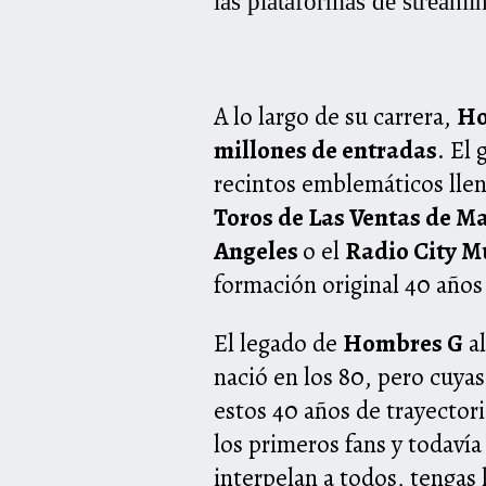
las plataformas de streamin
A lo largo de su carrera,
Ho
millones de entradas
. El
recintos emblemáticos llen
Toros de Las Ventas de M
Angeles
o el
Radio City M
formación original 40 años
El legado de
Hombres G
al
nació en los 80, pero cuyas
estos 40 años de trayectori
los primeros fans y todaví
interpelan a todos, tengas