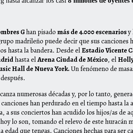
g hasta alcanzar los casi
8 millones de oyentes
mbres G
han pisado
más de 4.000 escenarios
y
 grupo madrileño puede decir que sus canciones 
os hasta la bandera. Desde el
Estadio Vicente C
adrid
hasta el
Arena Ciudad de México
, el
Holl
usic Hall de Nueva York.
Un fenómeno de masas
 después.
canza numerosas décadas y, por lo tanto, gener
 canciones han perdurado en el tiempo hasta la a
a, a sus conciertos han acudido los hijos/as de a
a hoy lo son, tomando el relevo de este huracán 
 la edad que tengas. Canciones hechas para ser 