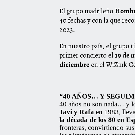
El grupo madrileño
Hombr
40 fechas y con la que rec
2023.
En nuestro país, el grupo t
primer concierto el
19 de 
diciembre
en el WiZink C
“40 AÑOS… Y SEGUI
40 años no son nada… y l
Javi y Rafa
en 1983, llev
la década de los 80 en E
fronteras, convirtiendo s