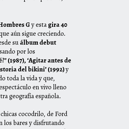
e Hombres G
y esta
gira 40
que aún sigue creciendo.
desde su
álbum debut
asando por los
’ (1987), ‘Agitar antes de
istoria del bikini’ (1992)
y
o toda la vida y que,
espectáculo en vivo lleno
stra geografía española.
 chicas cocodrilo, de Ford
n los bares y disfrutando