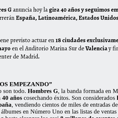
es G
anuncia hoy la
gira 40 años y seguimos 
orrerán
España, Latinoamérica, Estados Unido
iene previsto actuar en
18 ciudades exclusivame
mayo
en el Auditorio Marina Sur de
Valencia
y fi
enter de Madrid
.
MOS EMPEZANDO”
o son todo.
Hombres G
, la banda formada en 
a
40 años
cosechando éxitos. Son considerados
spaña
, vendiendo cientos de miles de entradas de
us álbumes en Número Uno en las listas de venta