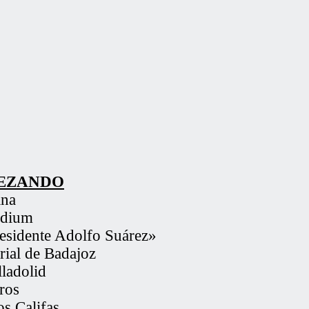
PEZANDO
ina
adium
residente Adolfo Suárez»
rial de Badajoz
lladolid
ros
os Califas