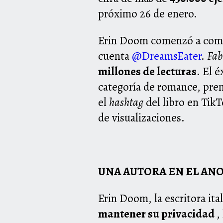
próximo 26 de enero.
Erin Doom comenzó a compa
cuenta
@DreamsEater
.
Fab
millones de lecturas
. El é
categoría de romance, pre
el
hashtag
del libro en TikT
de visualizaciones.
UNA AUTORA EN EL AN
Erin Doom, la escritora ita
mantener su privacidad
,