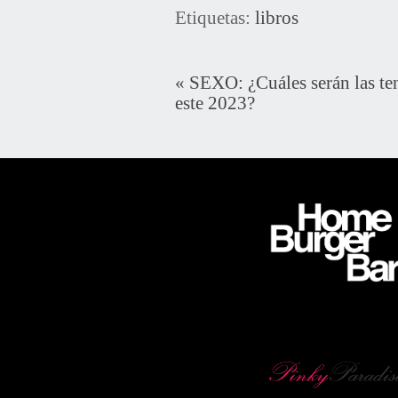
Etiquetas:
libros
«
SEXO: ¿Cuáles serán las te
este 2023?