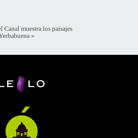
 Canal muestra los paisajes
 Yerbabuena
»