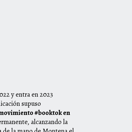
2022 y entra en 2023
blicación supuso
l movimiento #booktok en
rmanente, alcanzando la
ña de la mano de Montena el