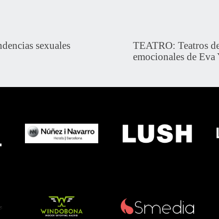
ndencias sexuales
TEATRO: Teatros del
emocionales de Eva