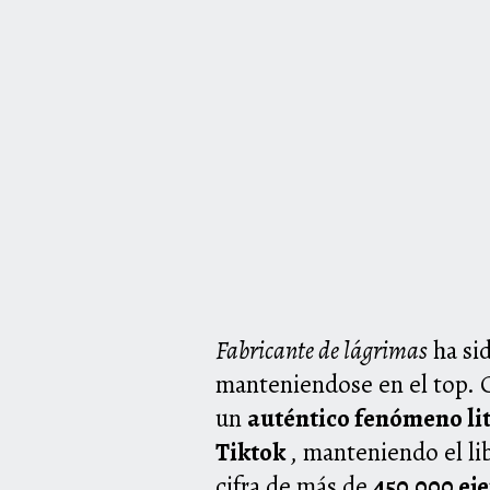
Fabricante de lágrimas
ha sid
manteniendose en el top. Cu
un
auténtico fenómeno lit
Tiktok
, manteniendo el lib
cifra de más de
450.000 ej