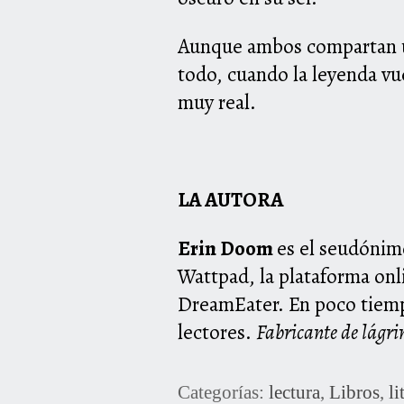
Aunque ambos compartan un
todo, cuando la leyenda vue
muy real.
LA AUTORA
Erin Doom
es el seudónimo
Wattpad, la plataforma on
DreamEater. En poco tiempo
lectores.
Fabricante de lágr
Categorías:
lectura
,
Libros
,
li