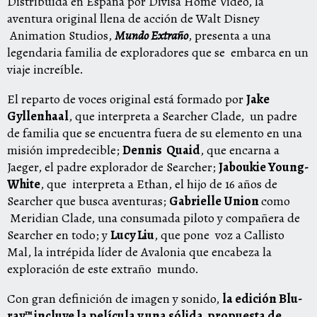
Distribuida en España por
Divisa Home Video
, la
aventura original llena de acción de Walt Disney
Animation Studios,
Mundo Extraño
, presenta a una
legendaria familia de exploradores que se
embarca en un
viaje increíble.
El reparto de voces original está formado por
Jake
Gyllenhaal
, que interpreta a Searcher Clade,
un padre
de familia que se encuentra fuera de su elemento en una
misión impredecible;
Dennis
Quaid
, que encarna a
Jaeger, el padre explorador de Searcher;
Jaboukie Young-
White
, que
interpreta a Ethan, el hijo de 16 años de
Searcher que busca aventuras;
Gabrielle Union
como
Meridian Clade, una consumada piloto y compañera de
Searcher en todo; y
Lucy Liu
, que pone
voz a Callisto
Mal, la intrépida líder de Avalonia que encabeza la
exploración de este extraño
mundo.
Con gran definición de imagen y sonido,
la edición Blu-
ray™ incluye la película y una sólida
propuesta de