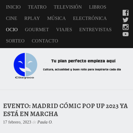
INICIO
TEATRO
TELEVISIÓN
LIBROS
CINE
RPLAY
MÚSICA
ELECTRÓNICA
OCIO
GOURMET
VIAJES
ENTREVISTAS
SORTEO
CONTACTO
EVENTO: MADRID CÓMIC POP UP 2023 YA
ESTÁ EN MARCHA
17 febrero, 2023
de
Paula O.