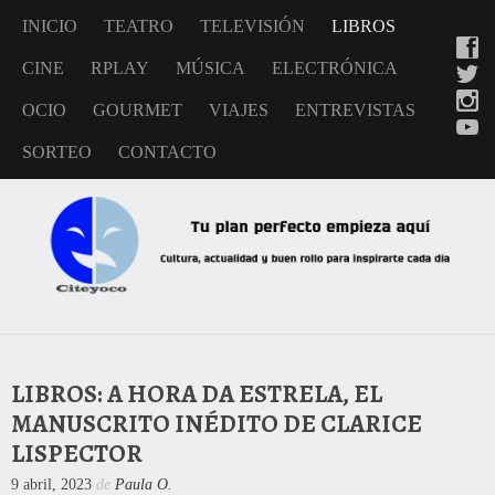
INICIO
TEATRO
TELEVISIÓN
LIBROS
CINE
RPLAY
MÚSICA
ELECTRÓNICA
OCIO
GOURMET
VIAJES
ENTREVISTAS
SORTEO
CONTACTO
LIBROS: A HORA DA ESTRELA, EL
MANUSCRITO INÉDITO DE CLARICE
LISPECTOR
9 abril, 2023
de
Paula O.