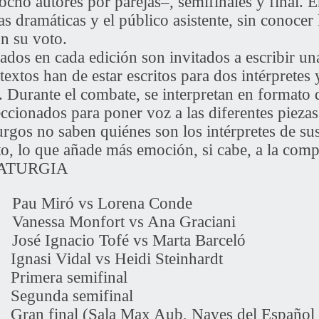
s ocho autores por parejas–, semifinales y final. 
s dramáticas y el público asistente, sin conocer l
on su voto.
dos en cada edición son invitados a escribir un
textos han de estar escritos para dos intérpretes 
Durante el combate, se interpretan en formato 
ccionados para poner voz a las diferentes piezas.
rgos no saben quiénes son los intérpretes de sus 
to, lo que añade más emoción, si cabe, a la comp
ATURGIA
h Pau Miró vs Lorena Conde
 Vanessa Monfort vs Ana Graciani
 José Ignacio Tofé vs Marta Barceló
gnasi Vidal vs Heidi Steinhardt
Primera semifinal
 Segunda semifinal
Gran final (Sala Max Aub, Naves del Español