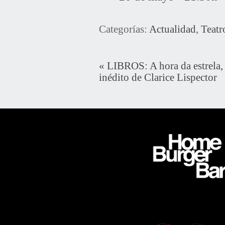
Categorías:
Actualidad
,
Teatr
«
LIBROS: A hora da estrela,
inédito de Clarice Lispector