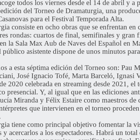
ge todos los viernes desde el 14 de abril y a pa
ma edición del Torneo de Dramaturgia, una pro
 Casanovas para el Festival Temporada Alta.
gia consiste en ocho obras que se enfrentan en
res rondas: cuartos de final, semifinales y gran f
 en la Sala Max Aub de Naves del Español en M
 público asistente dispone de unos minutos para e
os a esta séptima edición del Torneo son: Pau 
ani, José Ignacio Tofé, Marta Barceló, Ignasi V
n de 2020 celebrada en streaming desde 2021, el 
o presencial. Y, al igual que en las ediciones an
ucía Miranda y Félix Estaire como maestros d
intérpretes que intervienen en el torneo proceden
.
ia tiene como principal objetivo fomentar la vis
 acercarlos a los espectadores. Habrá un total 