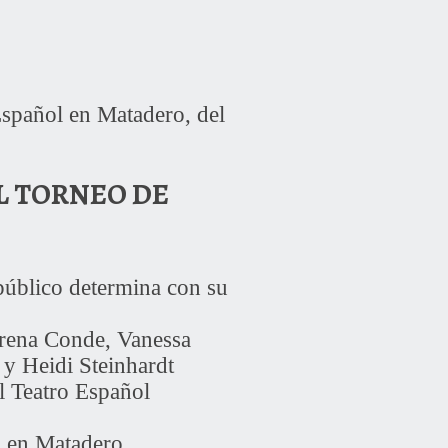
Español en Matadero, del
L TORNEO DE
 público determina con su
orena Conde, Vanessa
 y Heidi Steinhardt
el Teatro Español
l en Matadero