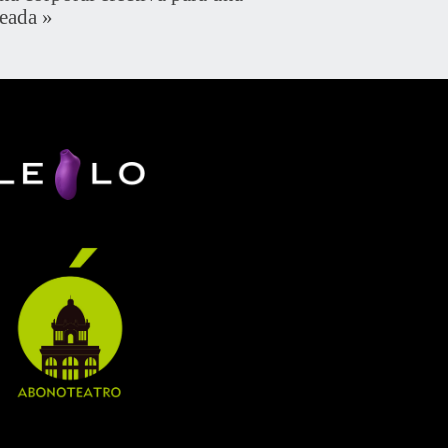
ceada
»