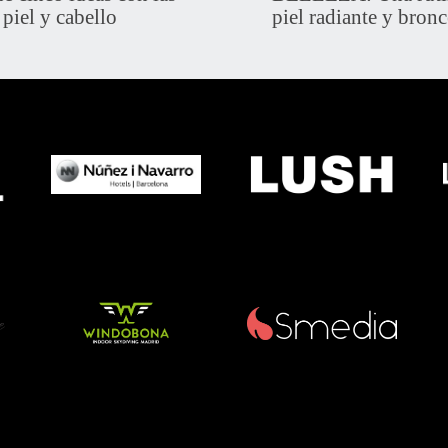
piel y cabello
piel radiante y bron