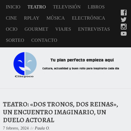
INICIO
TEATRO
TELEVISIÓN
LIBROS
CINE
RPLAY
MÚSICA
ELECTRÓNICA
OCIO
GOURMET
VIAJES
ENTREVISTAS
SORTEO
CONTACTO
TEATRO: «DOS TRONOS, DOS REINAS»,
UN ENCUENTRO IMAGINARIO, UN
DUELO ACTORAL
7 febrero, 2024
de
Paula O.