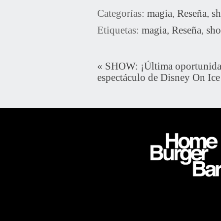
Categorías:
magia
,
Reseña
,
s
Etiquetas:
magia
,
Reseña
,
sh
«
SHOW: ¡Última oportunidad 
espectáculo de Disney On Ice