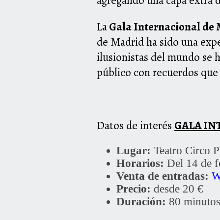
agregando una capa extra de
La
Gala Internacional de M
de Madrid ha sido una exp
ilusionistas del mundo se h
público con recuerdos que
Datos de interés
GALA IN
Lugar:
Teatro Circo Pr
Horarios:
Del 14 de f
Venta de entradas:
W
Precio:
desde 20 €
Duración:
80 minutos