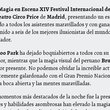
Magia en Escena XIV Festival Internacional d
eatro
Circo Price
de
Madrid
, presentando un e
do a todos los asistentes maravillados y con gan
eunido a seis de los mejores ilusionistas del mun
vador.
oo Park
ha dejado boquiabiertos a todos con su 
lor, mientras que la magia visual del peruano
Bru
r presente. No podemos olvidar la increíble actu
ntemente galardonado con el Gran Premio Nacion
a boca abierta y las mentes maravilladas.
 momentos más destacados de la noche fue la pre
es y habilidades asombrosas han elevado la magia