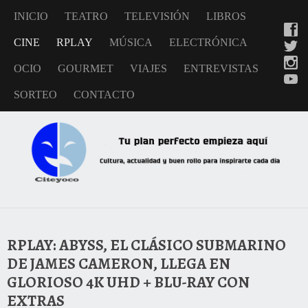
INICIO
TEATRO
TELEVISIÓN
LIBROS
CINE
RPLAY
MÚSICA
ELECTRÓNICA
OCIO
GOURMET
VIAJES
ENTREVISTAS
SORTEO
CONTACTO
RPLAY: ABYSS, EL CLÁSICO SUBMARINO
DE JAMES CAMERON, LLEGA EN
GLORIOSO 4K UHD + BLU-RAY CON
EXTRAS