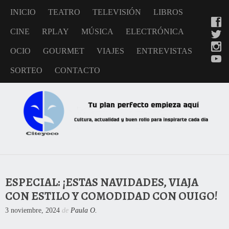
INICIO
TEATRO
TELEVISIÓN
LIBROS
CINE
RPLAY
MÚSICA
ELECTRÓNICA
OCIO
GOURMET
VIAJES
ENTREVISTAS
SORTEO
CONTACTO
ESPECIAL: ¡ESTAS NAVIDADES, VIAJA
CON ESTILO Y COMODIDAD CON OUIGO!
3 noviembre, 2024
de
Paula O.