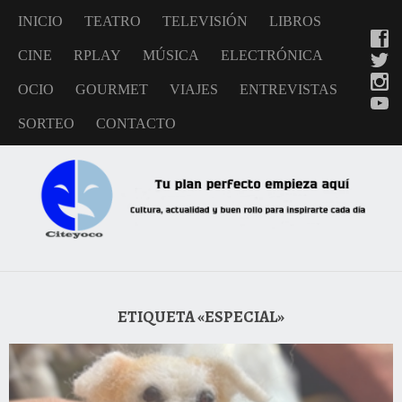
INICIO
TEATRO
TELEVISIÓN
LIBROS
CINE
RPLAY
MÚSICA
ELECTRÓNICA
OCIO
GOURMET
VIAJES
ENTREVISTAS
SORTEO
CONTACTO
ETIQUETA «ESPECIAL»