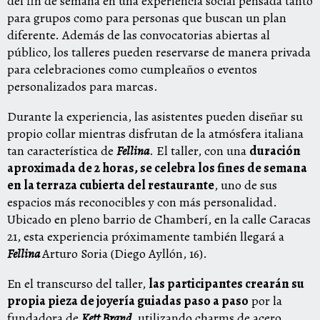
del fin de semana en una experiencia social pensada tanto
para grupos como para personas que buscan un plan
diferente. Además de las convocatorias abiertas al
público, los talleres pueden reservarse de manera privada
para celebraciones como cumpleaños o eventos
personalizados para marcas.
Durante la experiencia, las asistentes pueden diseñar su
propio collar mientras disfrutan de la atmósfera italiana
tan característica de
Fellina
. El taller, con una
duración
aproximada de 2 horas, se celebra los fines de semana
en la terraza cubierta del restaurante
, uno de sus
espacios más reconocibles y con más personalidad.
Ubicado en pleno barrio de Chamberí, en la calle Caracas
21, esta experiencia próximamente también llegará a
Fellina
Arturo Soria (Diego Ayllón, 16).
En el transcurso del taller,
las participantes crearán su
propia pieza de joyería guiadas paso a paso
por la
fundadora de
Kett Brand
, utilizando charms de acero