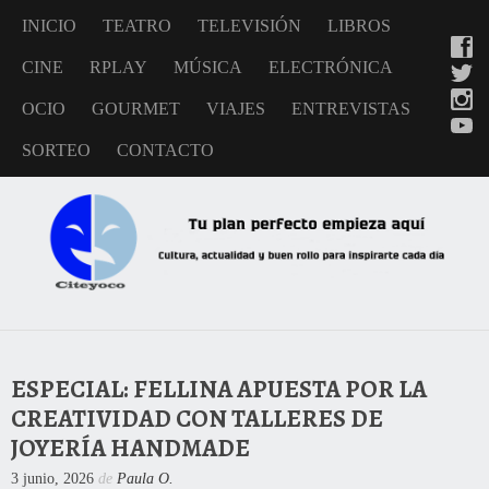
INICIO
TEATRO
TELEVISIÓN
LIBROS
CINE
RPLAY
MÚSICA
ELECTRÓNICA
OCIO
GOURMET
VIAJES
ENTREVISTAS
SORTEO
CONTACTO
ESPECIAL: FELLINA APUESTA POR LA
CREATIVIDAD CON TALLERES DE
JOYERÍA HANDMADE
3 junio, 2026
de
Paula O.