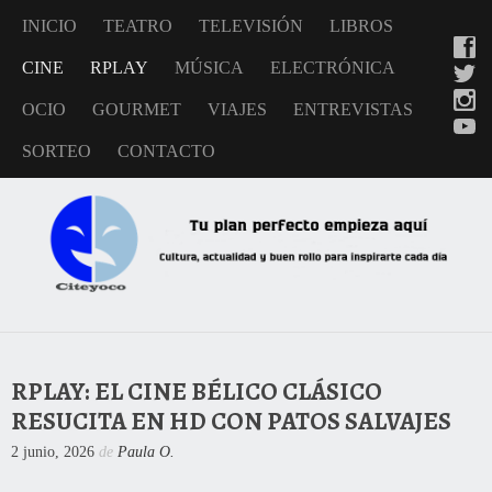
INICIO
TEATRO
TELEVISIÓN
LIBROS
CINE
RPLAY
MÚSICA
ELECTRÓNICA
OCIO
GOURMET
VIAJES
ENTREVISTAS
SORTEO
CONTACTO
RPLAY: EL CINE BÉLICO CLÁSICO
RESUCITA EN HD CON PATOS SALVAJES
2 junio, 2026
de
Paula O.