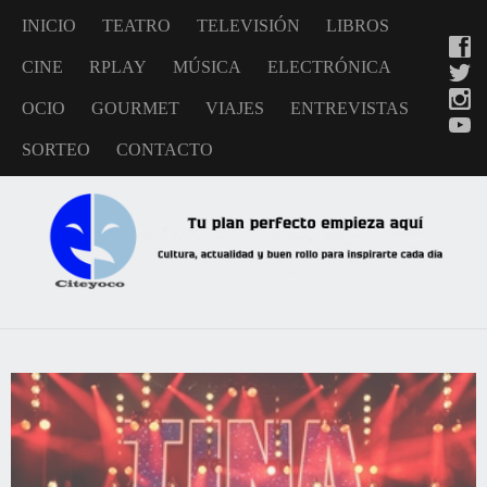
INICIO
TEATRO
TELEVISIÓN
LIBROS
CINE
RPLAY
MÚSICA
ELECTRÓNICA
OCIO
GOURMET
VIAJES
ENTREVISTAS
SORTEO
CONTACTO