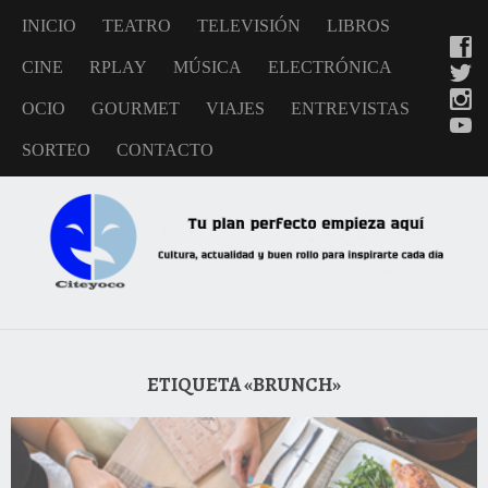
INICIO
TEATRO
TELEVISIÓN
LIBROS
CINE
RPLAY
MÚSICA
ELECTRÓNICA
OCIO
GOURMET
VIAJES
ENTREVISTAS
SORTEO
CONTACTO
ETIQUETA «BRUNCH»