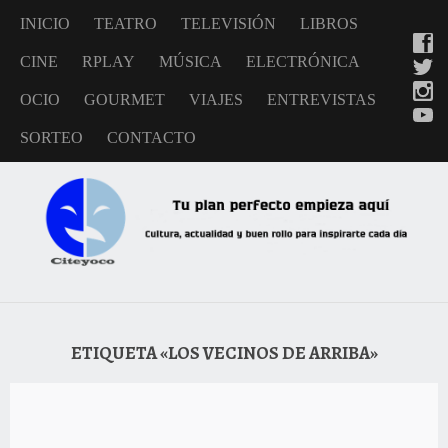
INICIO
TEATRO
TELEVISIÓN
LIBROS
CINE
RPLAY
MÚSICA
ELECTRÓNICA
OCIO
GOURMET
VIAJES
ENTREVISTAS
SORTEO
CONTACTO
ETIQUETA «LOS VECINOS DE ARRIBA»