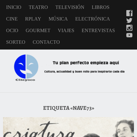
INICIO
TEATRO
TELEVISIÓN
LIBROS
CINE
RPLAY
MÚSICA
ELECTRÓNICA
OCIO
GOURMET
VIAJES
ENTREVISTAS
SORTEO
CONTACTO
ETIQUETA «NAVE73»