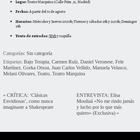
Lugar:
Teatro Marquina (
Calle Prim ,11, Madrid
)
Fechas:
A partir del 31 de agosto
Horarios:
Miércoles y Jueves 20:30h; Viernes y sábados 19h y 21:30h; Domingos
19h
Venta de entradas:
Web
y taquilla
Categorías:
Sin categoría
Etiquetas:
Bajo Terapia
,
Carmen Ruíz
,
Daniel Veronese
,
Fele
Martínez
,
Gorka Otxoa
,
Juan Carlos Vellido
,
Manuela Velasco
,
Melani Olivares
,
Teatro
,
Teatro Marquina
«
CRÍTICA: ‘Clásicas
ENTREVISTA: Elisa
Envidiosas’, como nunca
Mouliaá «No me rindo jamás
imaginaste a Shakespeare
y lucho por lo que más
quiero» (Exclusiva)
»