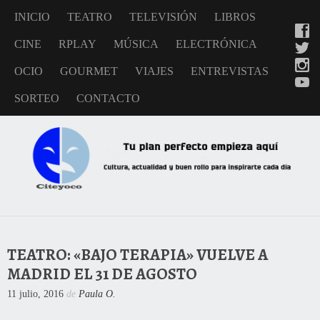
INICIO
TEATRO
TELEVISIÓN
LIBROS
CINE
RPLAY
MÚSICA
ELECTRÓNICA
OCIO
GOURMET
VIAJES
ENTREVISTAS
SORTEO
CONTACTO
TEATRO: «BAJO TERAPIA» VUELVE A
MADRID EL 31 DE AGOSTO
11 julio, 2016
de
Paula O.