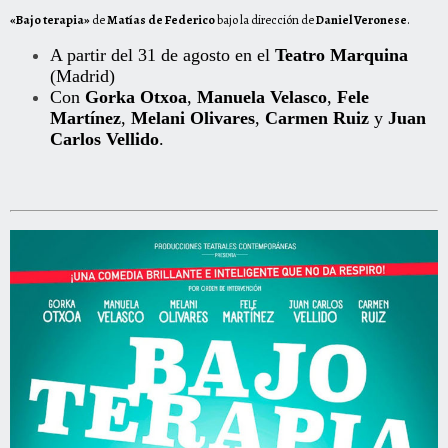
«Bajo terapia»
de
Matías de Federico
bajo la dirección de
Daniel Veronese
.
A partir del 31 de agosto en el
Teatro Marquina
(Madrid)
Con
Gorka Otxoa
,
Manuela Velasco
,
Fele
Martínez
,
Melani Olivares
,
Carmen Ruiz
y
Juan
Carlos Vellido
.