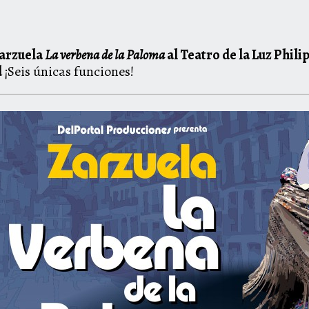
zarzuela
La verbena de la Paloma
al Teatro de la Luz Phili
d
¡Seis únicas funciones!