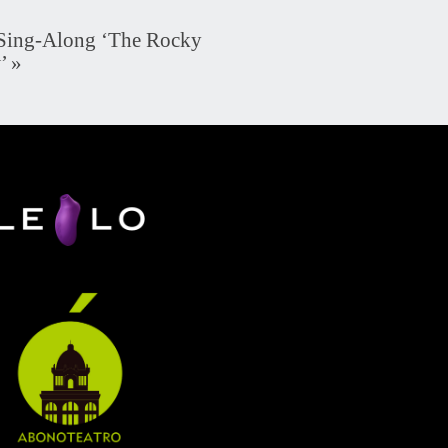
Sing-Along ‘The Rocky
’
»