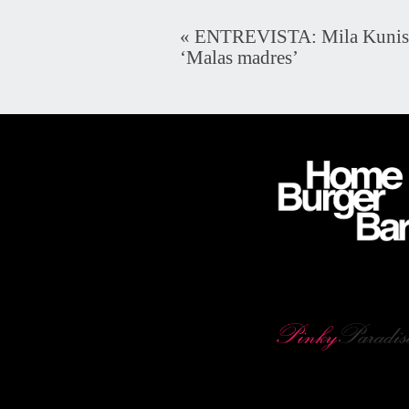
«
ENTREVISTA: Mila Kunis y
‘Malas madres’