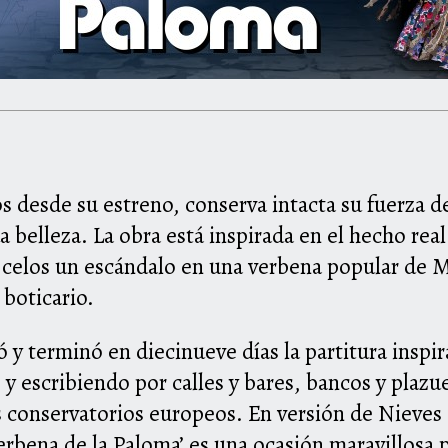
 desde su estreno, conserva intacta su fuerza de
a belleza. La obra está inspirada en el hecho real
celos un escándalo en una verbena popular de Ma
boticario.
y terminó en diecinueve días la partitura inspi
 escribiendo por calles y bares, bancos y plazu
onservatorios europeos. En versión de Nieves F
rbena de la Paloma’ es una ocasión maravillosa p