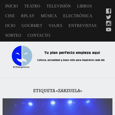
INICIO
TEATRO
TELEVISIÓN
LIBROS
CINE
RPLAY
MÚSICA
ELECTRÓNICA
OCIO
GOURMET
VIAJES
ENTREVISTAS
SORTEO
CONTACTO
ETIQUETA «ZARZUELA»