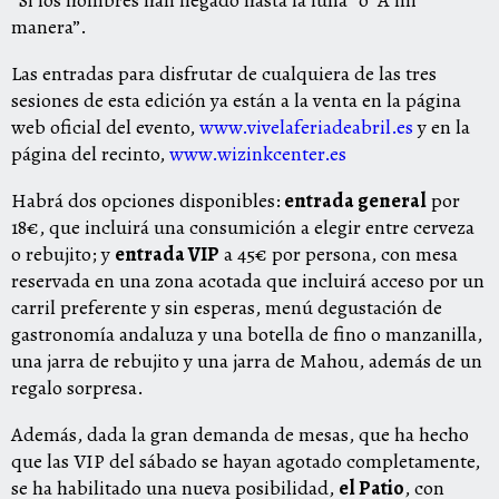
“Si los hombres han llegado hasta la luna” o “A mi
manera”.
Las entradas para disfrutar de cualquiera de las tres
sesiones de esta edición ya están a la venta en la página
web oficial del evento,
www.vivelaferiadeabril.es
y en la
página del recinto,
www.wizinkcenter.es
Habrá dos opciones disponibles:
entrada general
por
18€, que incluirá una consumición a elegir entre cerveza
o rebujito; y
entrada VIP
a 45€ por persona, con mesa
reservada en una zona acotada que incluirá acceso por un
carril preferente y sin esperas, menú degustación de
gastronomía andaluza y una botella de fino o manzanilla,
una jarra de rebujito y una jarra de Mahou, además de un
regalo sorpresa.
Además, dada la gran demanda de mesas, que ha hecho
que las VIP del sábado se hayan agotado completamente,
se ha habilitado una nueva posibilidad,
el Patio
, con