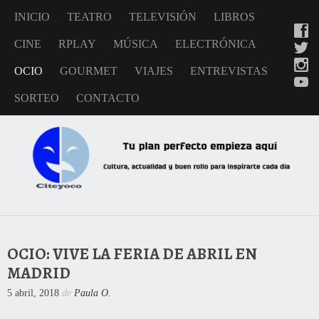
INICIO
TEATRO
TELEVISIÓN
LIBROS
CINE
RPLAY
MÚSICA
ELECTRÓNICA
OCIO
GOURMET
VIAJES
ENTREVISTAS
SORTEO
CONTACTO
OCIO: VIVE LA FERIA DE ABRIL EN
MADRID
5 abril, 2018
de
Paula O.