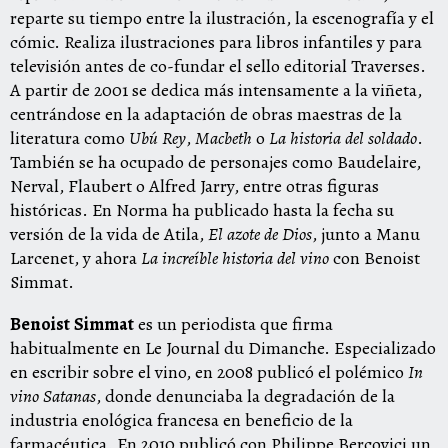
reparte su tiempo entre la ilustración, la escenografía y el
cómic. Realiza ilustraciones para libros infantiles y para
televisión antes de co-fundar el sello editorial Traverses.
A partir de 2001 se dedica más intensamente a la viñeta,
centrándose en la adaptación de obras maestras de la
literatura como
Ubú
Rey
,
Macbeth
o
L
a
historia
d
el
sold
ad
o
.
También se ha ocupado de personajes como Baudelaire,
Nerval, Flaubert o Alfred Jarry, entre otras figuras
históricas. En Norma ha publicado hasta la fecha su
versión de la vida de Atila,
El
az
ote
d
e
Dio
s
, junto a Manu
Larcenet, y ahora
L
a
incr
eíble
historia
d
el
vino
con Benoist
Simmat.
Ben
oi
st
Simm
at
es un periodista que firma
habitualmente en Le Journal du Dimanche. Especializado
en escribir sobre el vino, en 2008 publicó el polémico
In
vino
S
atanas
, donde denunciaba la degradación de la
industria enológica francesa en beneficio de la
farmacéutica. En 2010 publicó con Philippe Bercovici un