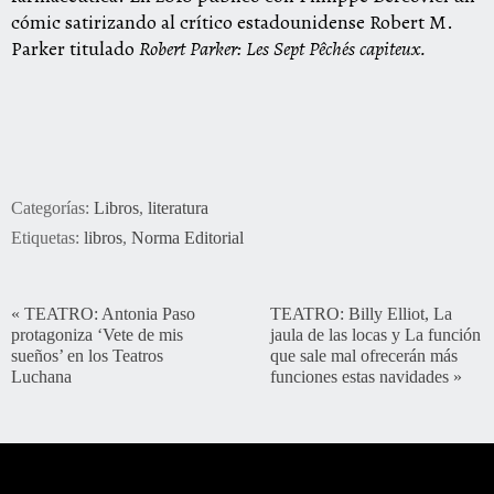
cómic satirizando al crítico estadounidense Robert M.
Parker titulado
Robert
P
ark
er:
L
es
Sept
P
êchés
capiteux.
Categorías:
Libros
,
literatura
Etiquetas:
libros
,
Norma Editorial
«
TEATRO: Antonia Paso
TEATRO: Billy Elliot, La
protagoniza ‘Vete de mis
jaula de las locas y La función
sueños’ en los Teatros
que sale mal ofrecerán más
Luchana
funciones estas navidades
»