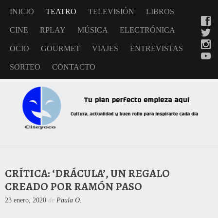
INICIO
TEATRO
TELEVISIÓN
LIBROS
CINE
RPLAY
MÚSICA
ELECTRÓNICA
OCIO
GOURMET
VIAJES
ENTREVISTAS
SORTEO
CONTACTO
CRÍTICA: ‘DRÁCULA’, UN REGALO
CREADO POR RAMÓN PASO
23 enero, 2020
de
Paula O.