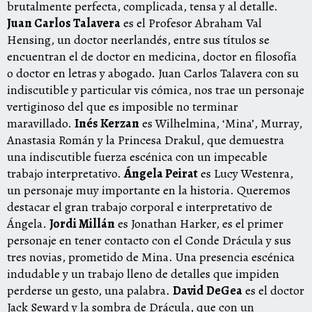
brutalmente perfecta, complicada, tensa y al detalle.
Juan Carlos Talavera
es el Profesor Abraham Val
Hensing, un doctor neerlandés, entre sus títulos se
encuentran el de doctor en medicina, doctor en filosofía
o doctor en letras y abogado. Juan Carlos Talavera con su
indiscutible y particular vis cómica, nos trae un personaje
vertiginoso del que es imposible no terminar
maravillado.
Inés Kerzan
es Wilhelmina, ‘Mina’, Murray,
Anastasia Román y la Princesa Drakul, que demuestra
una indiscutible fuerza escénica con un impecable
trabajo interpretativo.
Ángela Peirat
es Lucy Westenra,
un personaje muy importante en la historia. Queremos
destacar el gran trabajo corporal e interpretativo de
Ángela.
Jordi Millán
es Jonathan Harker, es el primer
personaje en tener contacto con el Conde Drácula y sus
tres novias, prometido de Mina. Una presencia escénica
indudable y un trabajo lleno de detalles que impiden
perderse un gesto, una palabra.
David DeGea
es el doctor
Jack Seward y la sombra de Drácula, que con un