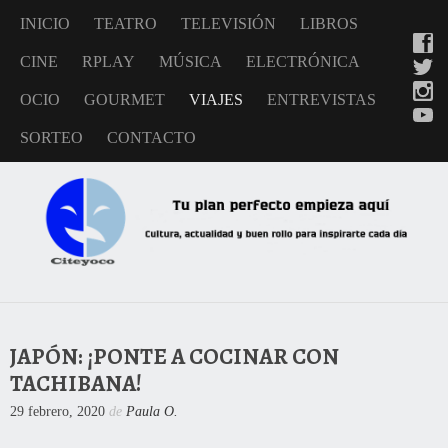
INICIO
TEATRO
TELEVISIÓN
LIBROS
CINE
RPLAY
MÚSICA
ELECTRÓNICA
OCIO
GOURMET
VIAJES
ENTREVISTAS
SORTEO
CONTACTO
JAPÓN: ¡PONTE A COCINAR CON
TACHIBANA!
29 febrero, 2020
de
Paula O.