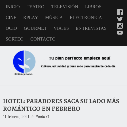
INICIO
TEATRO
TELEVISIÓN
LIBROS
CINE
RPLAY
MÚSICA
ELECTRÓNICA
OCIO
GOURMET
VIAJES
ENTREVISTAS
SORTEO
CONTACTO
HOTEL: PARADORES SACA SU LADO MÁS
ROMÁNTICO EN FEBRERO
11 febrero, 2021
de
Paula O.